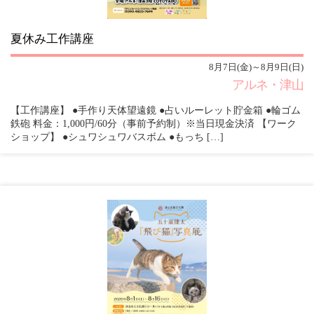
夏休み工作講座
8月7日(金)～8月9日(日)
アルネ・津山
【工作講座】 ●手作り天体望遠鏡 ●占いルーレット貯金箱 ●輪ゴム
鉄砲 料金：1,000円/60分（事前予約制）※当日現金決済 【ワーク
ショップ】 ●シュワシュワバスボム ●もっち […]