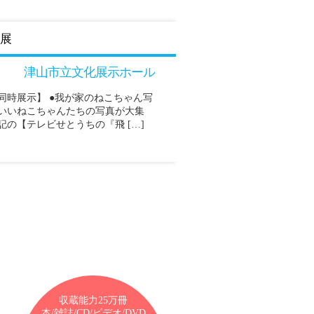
展
津山市立文化展示ホール
同時展示】 ●我が家のねこちゃん写
わいいねこちゃんたちの写真が大集
記の【テレビせとうちの『飛 […]
収蔵能力25万冊
本/雑誌/CD/ビデオ/DVD