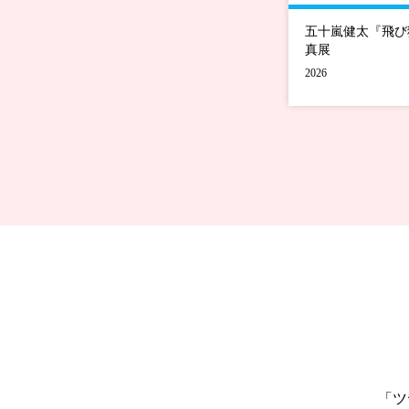
五十嵐健太『飛び
真展
2026
「ツ