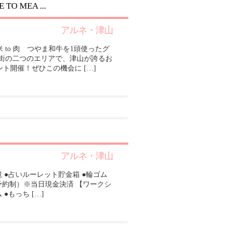
 MEA ...
アルネ・津山
to 肉 つやま和牛を1頭使ったグ
番街の二つのエリアで、津山が誇るお
ト開催！ぜひこの機会に […]
アルネ・津山
 ●占いルーレット貯金箱 ●輪ゴム
事前予約制）※当日現金決済 【ワークシ
●もっち […]