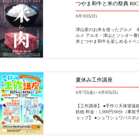
つやま和牛と米の祭典 RICE TO
8月30日(日)
津山産のお米を使ったグルメ 米 
ルメ アルネ・津山とソシオ一
米とつやま和牛を楽しめるイベン
夏休み工作講座
8月7日(金)～8月9日(日)
【工作講座】 ●手作り天体望遠鏡
鉄砲 料金：1,000円/60分（
ョップ】 ●シュワシュワバスボム 