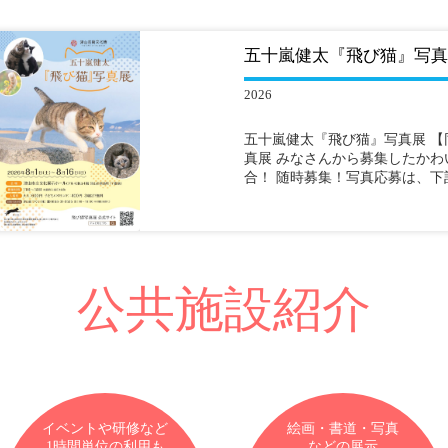
五十嵐健太『飛び猫』写真
2026
五十嵐健太『飛び猫』写真展 【
真展 みなさんから募集したか
合！ 随時募集！写真応募は、下
公共施設紹介
イベントや研修など
絵画・書道・写真
1時間単位の利用も
などの展示