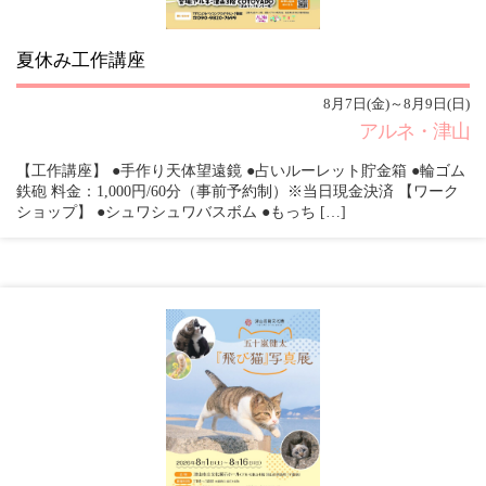
夏休み工作講座
8月7日(金)～8月9日(日)
アルネ・津山
【工作講座】 ●手作り天体望遠鏡 ●占いルーレット貯金箱 ●輪ゴム
鉄砲 料金：1,000円/60分（事前予約制）※当日現金決済 【ワーク
ショップ】 ●シュワシュワバスボム ●もっち […]