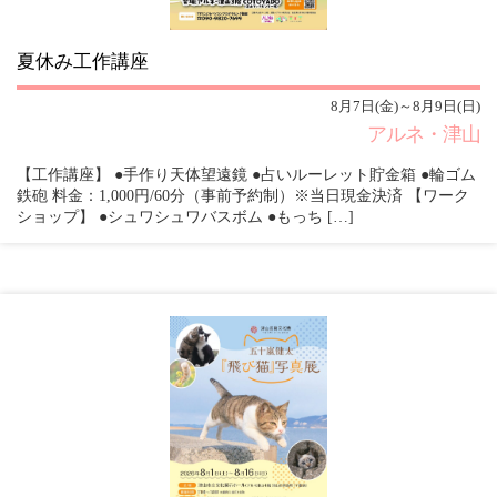
夏休み工作講座
8月7日(金)～8月9日(日)
アルネ・津山
【工作講座】 ●手作り天体望遠鏡 ●占いルーレット貯金箱 ●輪ゴム
鉄砲 料金：1,000円/60分（事前予約制）※当日現金決済 【ワーク
ショップ】 ●シュワシュワバスボム ●もっち […]