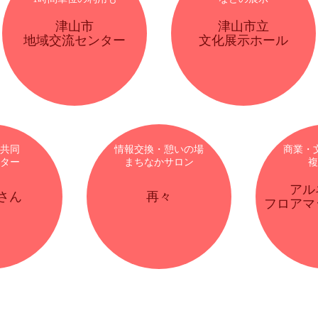
津山市
津山市立
地域交流センター
文化展示ホール
共同
情報交換・憩いの場
商業・
ター
まちなかサロン
複
アル
さん
再々
フロアマ