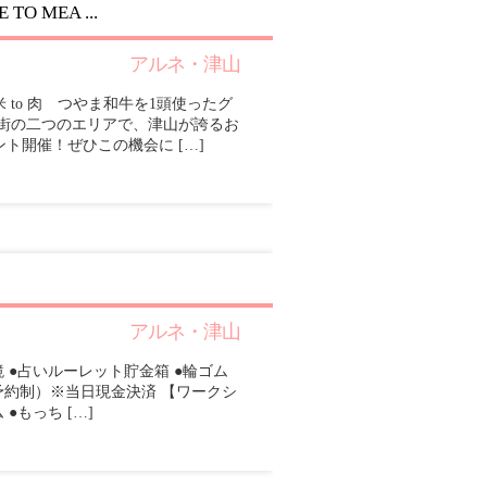
 MEA ...
アルネ・津山
to 肉 つやま和牛を1頭使ったグ
番街の二つのエリアで、津山が誇るお
ト開催！ぜひこの機会に […]
アルネ・津山
 ●占いルーレット貯金箱 ●輪ゴム
事前予約制）※当日現金決済 【ワークシ
●もっち […]