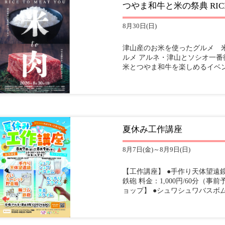
つやま和牛と米の祭典 RICE TO
8月30日(日)
津山産のお米を使ったグルメ 米 
ルメ アルネ・津山とソシオ一
米とつやま和牛を楽しめるイベン
夏休み工作講座
8月7日(金)～8月9日(日)
【工作講座】 ●手作り天体望遠鏡
鉄砲 料金：1,000円/60分（
ョップ】 ●シュワシュワバスボム 