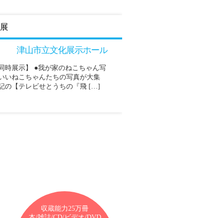
展
津山市立文化展示ホール
同時展示】 ●我が家のねこちゃん写
わいいねこちゃんたちの写真が大集
記の【テレビせとうちの『飛 […]
収蔵能力25万冊
本/雑誌/CD/ビデオ/DVD