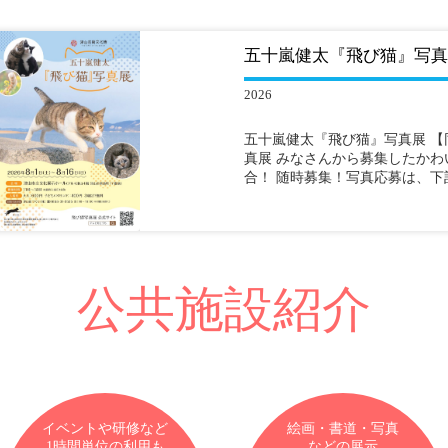
五十嵐健太『飛び猫』写真
2026
五十嵐健太『飛び猫』写真展 【
真展 みなさんから募集したか
合！ 随時募集！写真応募は、下
公共施設紹介
イベントや研修など
絵画・書道・写真
1時間単位の利用も
などの展示