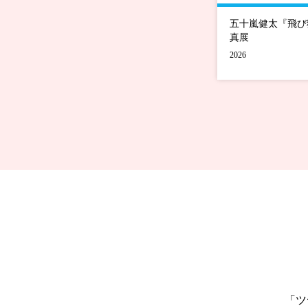
五十嵐健太『飛び
真展
2026
「ツ