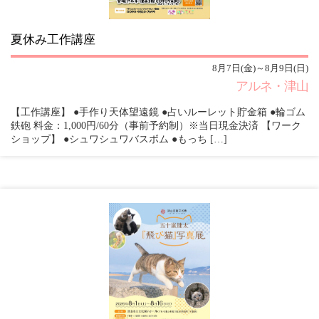
夏休み工作講座
8月7日(金)～8月9日(日)
アルネ・津山
【工作講座】 ●手作り天体望遠鏡 ●占いルーレット貯金箱 ●輪ゴム
鉄砲 料金：1,000円/60分（事前予約制）※当日現金決済 【ワーク
ショップ】 ●シュワシュワバスボム ●もっち […]