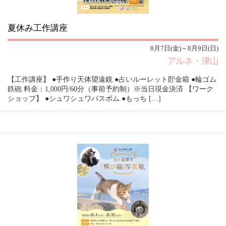
夏休み工作講座
8月7日(金)～8月9日(日)
アルネ・津山
【工作講座】 ●手作り天体望遠鏡 ●占いルーレット貯金箱 ●輪ゴム
鉄砲 料金：1,000円/60分（事前予約制）※当日現金決済 【ワーク
ショップ】 ●シュワシュワバスボム ●もっち […]