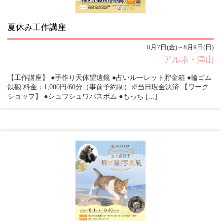
夏休み工作講座
8月7日(金)～8月9日(日)
アルネ・津山
【工作講座】 ●手作り天体望遠鏡 ●占いルーレット貯金箱 ●輪ゴム
鉄砲 料金：1,000円/60分（事前予約制）※当日現金決済 【ワーク
ショップ】 ●シュワシュワバスボム ●もっち […]