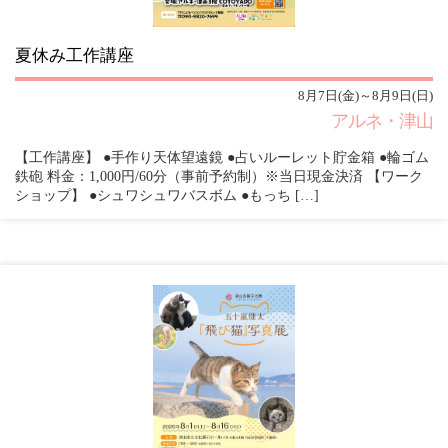
夏休み工作講座
8月7日(金)～8月9日(日)
アルネ・津山
【工作講座】 ●手作り天体望遠鏡 ●占いルーレット貯金箱 ●輪ゴム
鉄砲 料金：1,000円/60分（事前予約制）※当日現金決済 【ワーク
ショップ】 ●シュワシュワバスボム ●もっち […]