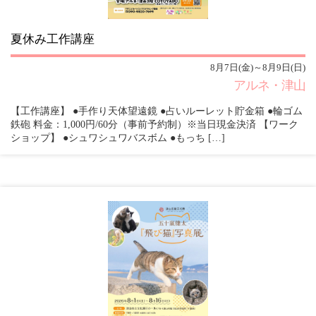
夏休み工作講座
8月7日(金)～8月9日(日)
アルネ・津山
【工作講座】 ●手作り天体望遠鏡 ●占いルーレット貯金箱 ●輪ゴム
鉄砲 料金：1,000円/60分（事前予約制）※当日現金決済 【ワーク
ショップ】 ●シュワシュワバスボム ●もっち […]