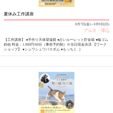
夏休み工作講座
8月7日(金)～8月9日(日)
アルネ・津山
【工作講座】 ●手作り天体望遠鏡 ●占いルーレット貯金箱 ●輪ゴム
鉄砲 料金：1,000円/60分（事前予約制）※当日現金決済 【ワーク
ショップ】 ●シュワシュワバスボム ●もっち […]