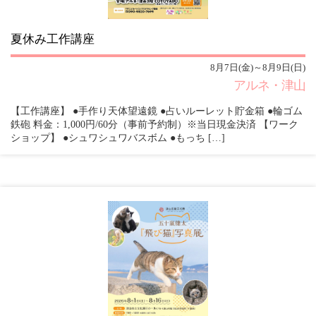
夏休み工作講座
8月7日(金)～8月9日(日)
アルネ・津山
【工作講座】 ●手作り天体望遠鏡 ●占いルーレット貯金箱 ●輪ゴム
鉄砲 料金：1,000円/60分（事前予約制）※当日現金決済 【ワーク
ショップ】 ●シュワシュワバスボム ●もっち […]