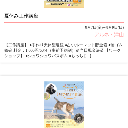
夏休み工作講座
8月7日(金)～8月9日(日)
アルネ・津山
【工作講座】 ●手作り天体望遠鏡 ●占いルーレット貯金箱 ●輪ゴム
鉄砲 料金：1,000円/60分（事前予約制）※当日現金決済 【ワーク
ショップ】 ●シュワシュワバスボム ●もっち […]